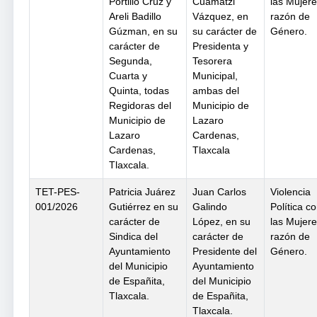
Portillo Cruz y
Cuamatzi
las Mujer
Areli Badillo
Vázquez, en
razón de
Gúzman, en su
su carácter de
Género.
carácter de
Presidenta y
Segunda,
Tesorera
Cuarta y
Municipal,
Quinta, todas
ambas del
Regidoras del
Municipio de
Municipio de
Lazaro
Lazaro
Cardenas,
Cardenas,
Tlaxcala
Tlaxcala.
TET-PES-
Patricia Juárez
Juan Carlos
Violencia
001/2026
Gutiérrez en su
Galindo
Política co
carácter de
López, en su
las Mujer
Sindica del
carácter de
razón de
Ayuntamiento
Presidente del
Género.
del Municipio
Ayuntamiento
de Españita,
del Municipio
Tlaxcala.
de Españita,
Tlaxcala.